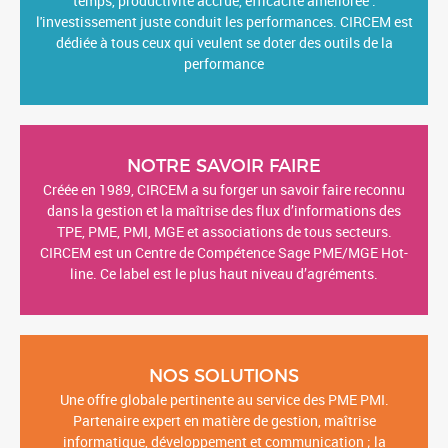
l'innovation au cœur de leur Système d'Information. Gain de
temps, productivité accrue, efficacité améliorée :
l'investissement juste conduit les performances. CIRCEM est
dédiée à tous ceux qui veulent se doter des outils de la
performance
NOTRE SAVOIR FAIRE
Créée en 1989, CIRCEM a su forger un savoir faire reconnu
dans la gestion et la maîtrise des flux d’informations des
TPE, PME, PMI, MGE et associations de tous secteurs.
CIRCEM est un Centre de Compétence Sage PME/MGE Hot-
line. Ce label est le plus haut niveau d’agréments.
NOS SOLUTIONS
Une offre globale pertinente au service des PME PMI.