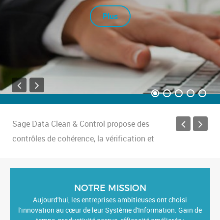
Plus
Sage Data Clean & Control propose des
contrôles de cohérence, la vérification et
l’ajustement des données
...
Plus
Factures électroniques : Bientôt une
obligation pour la déclaration de TVA
Retrouvez les nouveautés Sage 100
...
NOTRE MISSION
Plus
Aujourd'hui, les entreprises ambitieuses ont choisi